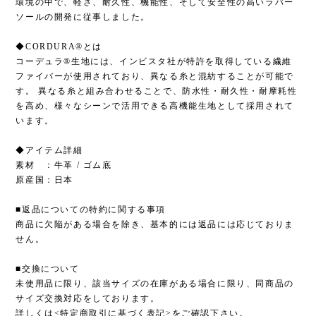
環境の中で、軽さ、耐久性、機能性、そして安全性の高いラバー
ソールの開発に従事しました。
◆CORDURA®とは
コーデュラ®生地には、インビスタ社が特許を取得している繊維
ファイバーが使用されており、異なる糸と混紡することが可能で
す。 異なる糸と組み合わせることで、防水性・耐久性・耐摩耗性
を高め、様々なシーンで活用できる高機能生地として採用されて
います。
◆アイテム詳細
素材 ：牛革 / ゴム底
原産国：日本
■返品についての特約に関する事項
商品に欠陥がある場合を除き、基本的には返品には応じておりま
せん。
■交換について
未使用品に限り、該当サイズの在庫がある場合に限り、同商品の
サイズ交換対応をしております。
詳しくは<特定商取引に基づく表記>をご確認下さい。