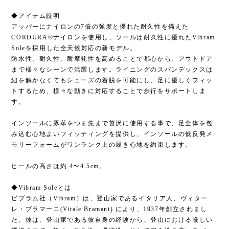
◆アイテム説明
アッパーにナイロンの7倍の強度と優れた耐久性を備えた
CORDURA®ナイロンを使用し、ソールは耐久性に優れたVibram
Soleを採用した全天候対応の新モデル。
防水性、耐久性、耐摩耗性を高めることで都心から、アウトドア
まで様々なシーンで活躍します。ライニングのスパンデックスは
紐を解かなくてもシューズの着脱を可能にし、足に優しくフィッ
トするため、様々な動きに対応することで歩行をサポートしま
す。
インソールに豚革をつま先まで贅沢に使用する事で、足全体を包
み込む心地よいフィッティングを提供し、インソールの低反発メ
モリーフォームがワンランク上の履き心地を約束します。
ヒールの高さは約 4〜4.5cm。
◆Vibram Soleとは
ビブラム社（Vibram）は、登山家であるイタリア人、ヴィター
レ・ブラマーニ(Vitale Bramani) により、1937年創立されまし
た。彼は、登山家である彼自身の経験から、登山における厳しい