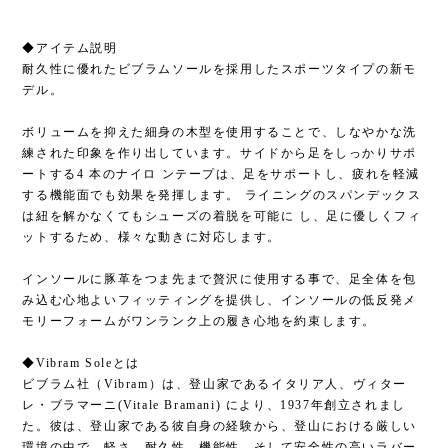
◆アイテム説明
耐久性に優れたビブラムソールを採用したスポーツタイプの新モ
デル。
ボリュームを抑えた細身の木型を使用することで、しなやかな洗
練された印象を作り出しています。サイドから足をしっかりサポ
ートする4 本のナイロ ンテープは、足をサポートし、疲れを軽減
する機能面でも効果を発揮します。 ライニングのスパンデックス
は紐を解かなくてもシューズの着脱を可能に し、足に優しくフィ
ットするため、様々な動きに対応します。
インソールに豚革をつま先まで贅沢に使用する事で、足全体を包
み込む心地よいフィッティングを提供し、インソールの低反発メ
モリーフォームがワンランク上の履き心地を約束します。
◆Vibram Soleとは
ビブラム社（Vibram）は、登山家であるイタリア人、ヴィター
レ・ブラマーニ(Vitale Bramani) により、1937年創立されまし
た。彼は、登山家である彼自身の経験から、登山における厳しい
環境の中で、軽さ、耐久性、機能性、そして安全性の高いラバー