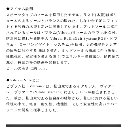
◆アイテム説明
スポーツタイプのソールを採用したモデル。ラスト(木型)はボリ
ュームのあるソールとバランスの取れた、しなやかで足にフィッ
トする独自の木型を新たに開発しています。アウトソールに採用
されているソールはビブラム(Vibram)社ソールの中で も耐久性、
防滑性に優れた新開発の Vibram RollinGait System(RGS・ビブ
ラム・ ローリングゲイト・システム)を採用。足の機能性と足首
の回転に順応する 曲線を描き、ミッドソールも曲線に伴う密度、
性能強化、安定性を備える設 計でエネルギー消費減少、筋肉疲労
減少、持続力等の効果を発揮します。
ヒールの高さは約 5cm。
◆Vibram Soleとは
ビブラム社（Vibram）は、登山家であるイタリア人、ヴィター
レ・ブラマーニ(Vitale Bramani) により、1937年創立されまし
た。彼は、登山家である彼自身の経験から、登山における厳しい
環境の中で、軽さ、耐久性、機能性、そして安全性の高いラバー
ソールの開発に従事しました。