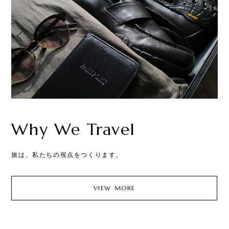
01
02
03
Why We Travel
旅は、私たちの視点をつくります。
あ
VIEW MORE