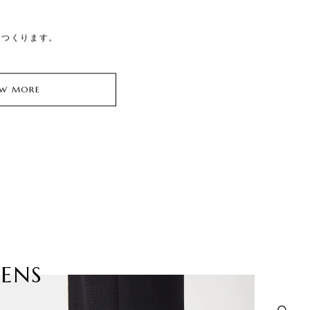
ル
をつくります。
イ
EW MORE
ENS