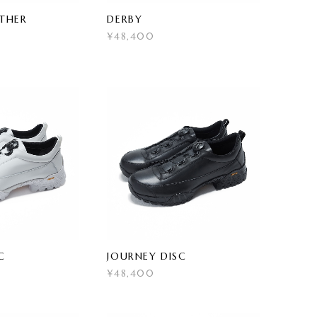
ATHER
DERBY
¥48,400
C
JOURNEY DISC
¥48,400