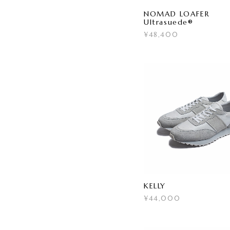
NOMAD LOAFER
Ultrasuede®
¥48,400
KELLY
¥44,000