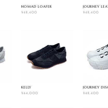
NOMAD LOAFER
JOURNEY LE
¥48,400
¥48,400
KELLY
JOURNEY DIS
¥44,000
¥48,400