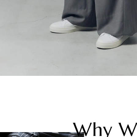
, Now?
Why We