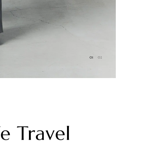
01
02
 Travel
あ