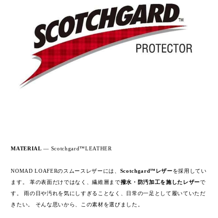
MATERIAL
—
Scotchgard™LEATHER
NOMAD LOAFERのスムースレザーには、
Scotchgard™レザー
を採用してい
ます。 革の表面だけではなく、繊維層まで
撥水・防汚加工を施したレザー
で
す。 雨の日や汚れを気にしすぎることなく、日常の一足として履いていただ
きたい。 そんな思いから、この素材を選びました。