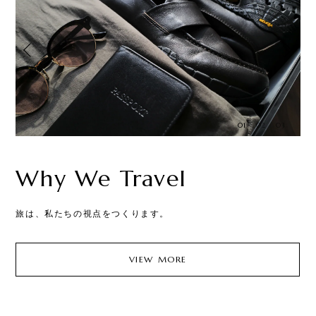
01
02
03
Why We Travel
旅は、私たちの視点をつくります。
あ
VIEW MORE